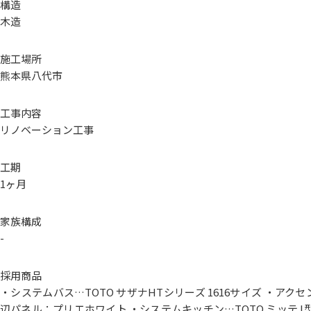
構造
木造
施工場所
熊本県八代市
工事内容
リノベーション工事
工期
1ヶ月
家族構成
-
採用商品
・システムバス…TOTO サザナHTシリーズ 1616サイズ ・アク
辺パネル：プリエホワイト ・システムキッチン…TOTO ミッテ I