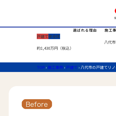
選ばれる理由
施工
戸建て
家全体
八代市
約1,430万円（税込）
TOP
›
施工事例
›
戸建て
›
八代市の戸建てリノ