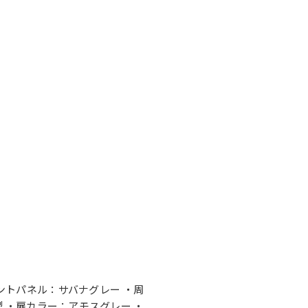
セントパネル：サバナグレー ・周
型 ・扉カラー：アモスグレー ・