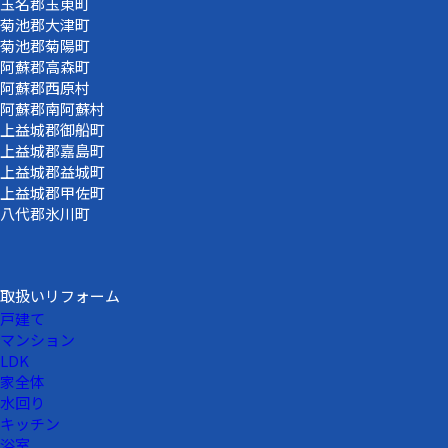
玉名郡玉東町
菊池郡大津町
菊池郡菊陽町
阿蘇郡高森町
阿蘇郡西原村
阿蘇郡南阿蘇村
上益城郡御船町
上益城郡嘉島町
上益城郡益城町
上益城郡甲佐町
八代郡氷川町
取扱いリフォーム
戸建て
マンション
LDK
家全体
水回り
キッチン
浴室