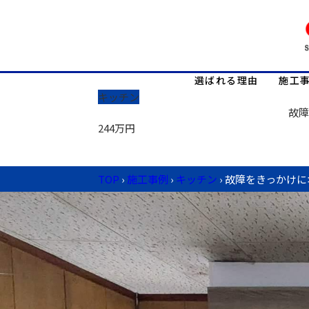
選ばれる理由
施工
キッチン
故障
244万円
TOP
›
施工事例
›
キッチン
›
故障をきっかけに