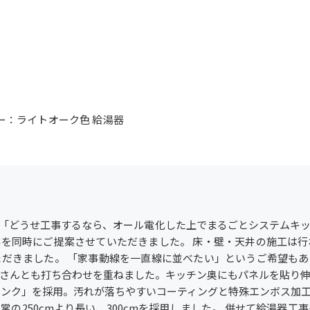
ラー：ライトオーク色 給湯器
「どうせ工事するなら、オール電化した上でまるごとシステムキ
を同時にご提案させていただきました。 床・壁・天井の施工は
だきました。 「家事動線を一直線に並べたい」というご希望も
さんとも打ち合わせを重ねました。キッチン奥にもパネルを貼り
シンク」を採用。汚れが落ちやすいコーティングと特殊エンボス加
の250cmより長い、300cmを採用しました。 併せて給湯器