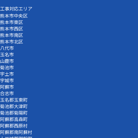
工事対応エリア
熊本市中央区
熊本市東区
熊本市西区
熊本市南区
熊本市北区
八代市
玉名市
山鹿市
菊池市
宇土市
宇城市
阿蘇市
合志市
玉名郡玉東町
菊池郡大津町
菊池郡菊陽町
阿蘇郡高森町
阿蘇郡西原村
阿蘇郡南阿蘇村