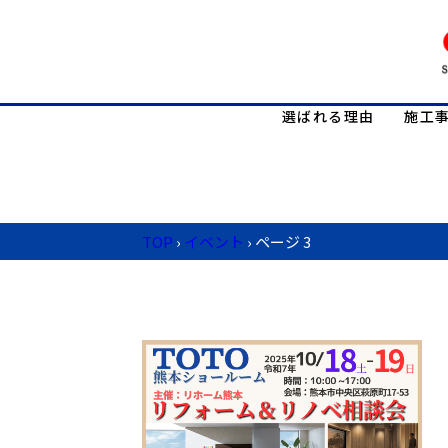
選ばれる理由
施工
TOP
›
イベント
›
ページ 3