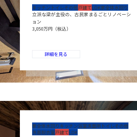
キッチン
トイレ
その他
戸建て
LDK
家全体
水回り
立派な梁が主役の、古民家まるごとリノベーシ
ョン
3,050万円（税込）
詳細を見る
家全体
水回り
キッチン
浴室
洗面所
トイレ
その他
洗面脱衣室
戸建て
LDK