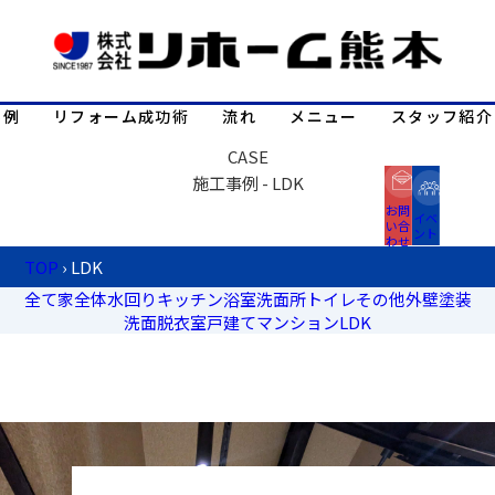
事例
リフォーム成功術
流れ
メニュー
スタッフ紹介
CASE
施工事例 - LDK
お問
イベ
い合
ント
わせ
TOP
›
LDK
全て
家全体
水回り
キッチン
浴室
洗面所
トイレ
その他
外壁塗装
洗面脱衣室
戸建て
マンション
LDK