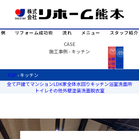
事例
リフォーム成功術
流れ
メニュー
スタッフ紹介
CASE
施工事例 - キッチン
お問
イベ
い合
ント
わせ
TOP
›
キッチン
全て
戸建て
マンション
LDK
家全体
水回り
キッチン
浴室
洗面所
トイレ
その他
外壁塗装
洗面脱衣室