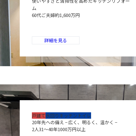
使いやすさと清掃性を高めたキッチンリフォー
ム
60代ご夫婦
約1,600万円
詳細を見る
戸建て
水回り
キッチン
トイレ
20年先への備え − 広く、明るく、温かく −
2人
31～40年
1000万円以上