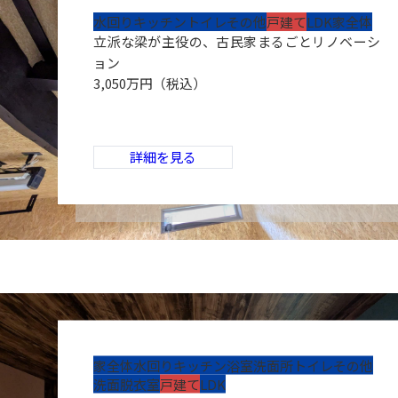
水回り
キッチン
トイレ
その他
戸建て
LDK
家全体
立派な梁が主役の、古民家まるごとリノベーシ
ョン
3,050万円（税込）
詳細を見る
家全体
水回り
キッチン
浴室
洗面所
トイレ
その他
洗面脱衣室
戸建て
LDK