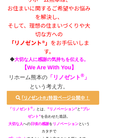
お住まいに関するご希望やお悩み
を解決し、
そして、理想の住まいづくりや大
切な方への
「リノゼント®」
をお手伝いしま
す。
◆
大切な人に感謝の気持ちを伝える。
【We Are With You】
®
リホーム熊本の
「リノゼント
」
という考え方。
®
「リノゼント
」
とは、
”リノベーション”
と
”
プレ
ゼント”
を合わせた造語。
大切な人
への
日頃の感謝
を
リノベーション
という
カタチで