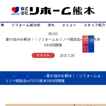
事例
リフォーム成功術
流れ
メニュー
スタッフ紹介
BLOG
夏の悩みを解決！｜リフォーム＆リノベ相談会inTOTO熊本
SR:8月開催
お問
イベ
い合
ント
わせ
イベント
2025.7.26
TOP
›
ブログ
›
イベント
›
夏の悩みを解決！｜リフォーム＆
リノベ相談会inTOTO熊本SR:8月開催