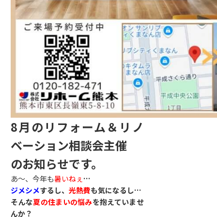
8月のリフォーム＆リノ
ベーション相談会主催
のお知らせです。
あ～、今年も
暑いねぇ
…
ジメシメ
するし、
光熱費
も気になるし…
そんな
夏の住まいの悩み
を抱えていませ
んか？