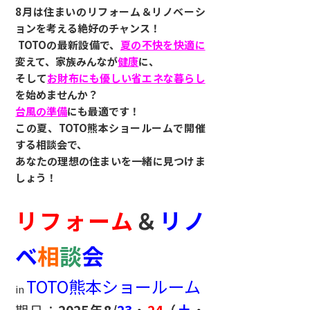
8
月は住まいのリフォーム＆リノベーシ
ョンを考える絶好のチャンス！
TOTO
の最新設備で、
夏の不快を快適に
変えて、家族みんなが
健康
に、
そして
お財布にも優しい省エネな暮らし
を始めませんか？
台風の準備
にも最適です！
この夏、TOTO熊本ショールームで開催
する相談会で、
あなたの理想の住まいを一緒に見つけま
しょう！
リフォーム
＆
リノ
ベ
相
談
会
TOTO熊本ショールーム
in
期日：
2025年8
/
23
・
24
（
土
・