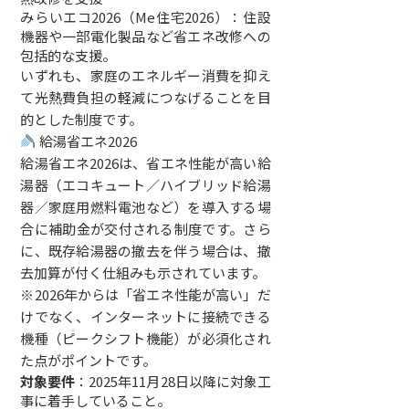
みらいエコ2026（Me住宅2026）：住設
機器や一部電化製品など省エネ改修への
包括的な支援。
いずれも、家庭のエネルギー消費を抑え
て光熱費負担の軽減につなげることを目
的とした制度です。
給湯省エネ2026
給湯省エネ2026は、省エネ性能が高い給
湯器（エコキュート／ハイブリッド給湯
器／家庭用燃料電池など）を導入する場
合に補助金が交付される制度です。さら
に、既存給湯器の撤去を伴う場合は、撤
去加算が付く仕組みも示されています。
※2026年からは「省エネ性能が高い」だ
けでなく、インターネットに接続できる
機種（ピークシフト機能）が必須化され
た点がポイントです。
対象要件
：2025年11月28日以降に対象工
事に着手していること。