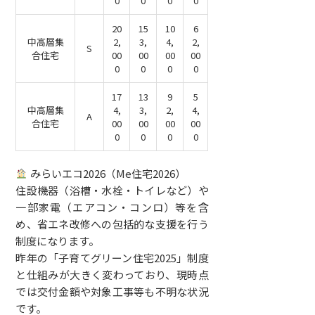
0
0
0
0
20
15
10
6
中高層集
2,
3,
4,
2,
S
合住宅
00
00
00
00
0
0
0
0
17
13
9
5
中高層集
4,
3,
2,
4,
A
合住宅
00
00
00
00
0
0
0
0
みらいエコ2026（Me住宅2026）
住設機器（浴槽・水栓・トイレなど）や
一部家電（エアコン・コンロ）等を含
め、省エネ改修への包括的な支援を行う
制度になります。
昨年の「子育てグリーン住宅2025」制度
と仕組みが大きく変わっており、現時点
では交付金額や対象工事等も不明な状況
です。