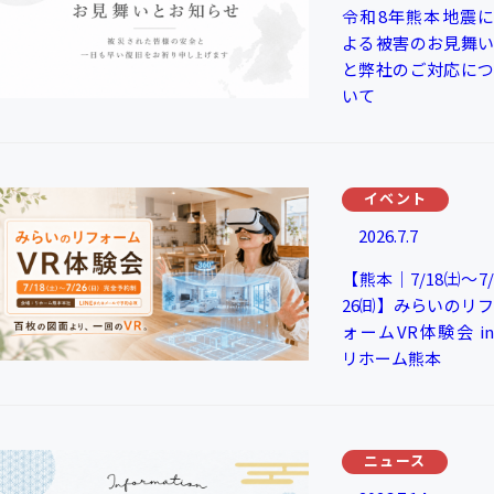
令和8年熊本地震に
よる被害のお見舞い
と弊社のご対応につ
いて
イベント
2026.7.7
【熊本｜7/18㈯～7/
26㈰】みらいのリフ
ォームVR体験会 in
リホーム熊本
ニュース