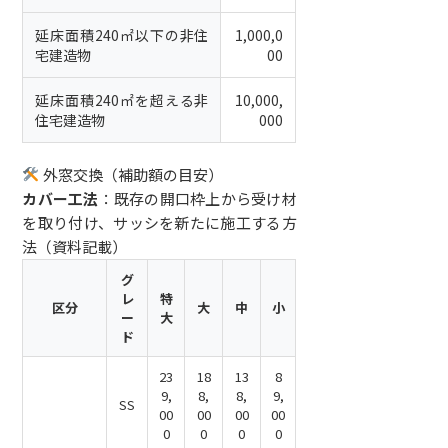
延床面積240㎡以下の非住
1,000,0
宅建造物
00
延床面積240㎡を超える非
10,000,
住宅建造物
000
外窓交換（補助額の目安）
カバー工法
：既存の開口枠上から受け材
を取り付け、サッシを新たに施工する方
法（資料記載）
グ
レ
特
区分
大
中
小
ー
大
ド
23
18
13
8
9,
8,
8,
9,
SS
00
00
00
00
0
0
0
0