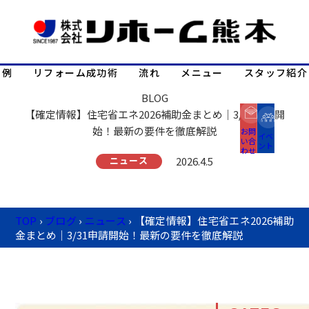
事例
リフォーム成功術
流れ
メニュー
スタッフ紹介
BLOG
【確定情報】住宅省エネ2026補助金まとめ｜3/31申請開
始！最新の要件を徹底解説
お問
イベ
い合
ント
わせ
ニュース
2026.4.5
TOP
›
ブログ
›
ニュース
›
【確定情報】住宅省エネ2026補助
金まとめ｜3/31申請開始！最新の要件を徹底解説