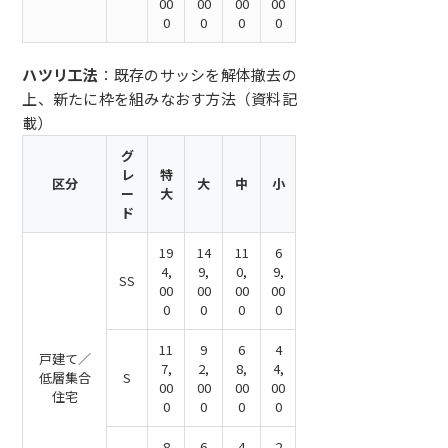
00
00
00
00
0
0
0
0
ハツリ工法
：既存のサッシを解体撤去の
上、新たに枠を組みなおす方法（資料記
載）
グ
レ
特
区分
大
中
小
ー
大
ド
19
14
11
6
4,
9,
0,
9,
SS
00
00
00
00
0
0
0
0
11
9
6
4
戸建て／
7,
2,
8,
4,
低層集合
S
00
00
00
00
住宅
0
0
0
0
8
6
4
2