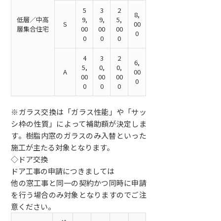
5
3
2
8,
低層／中高
9,
9,
5,
S
00
層集合住宅
00
00
00
0
0
0
0
4
3
2
6,
5,
0,
0,
A
00
00
00
00
0
0
0
0
※ガラス交換は「ガラス性能」や「サッ
シ枠の性質」によって補助額が決定しま
す。樹脂内窓のガラスのみ入替といった
施工が主たる対象となります。
◇ドア交換
ドア工事の申請につきましては
他の窓工事と同一の契約かつ同時に申請
を行う場合のみ対象となりますのでご注
意ください。