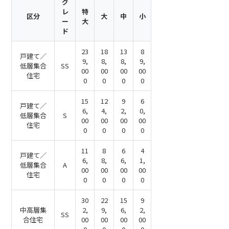
グ
レ
特
区分
大
中
小
ー
大
ド
23
18
13
8
戸建て／
9,
8,
8,
9,
低層集合
SS
00
00
00
00
住宅
0
0
0
0
15
12
9
6
戸建て／
6,
4,
2,
0,
低層集合
S
00
00
00
00
住宅
0
0
0
0
11
8
6
4
戸建て／
6,
8,
6,
1,
低層集合
A
00
00
00
00
住宅
0
0
0
0
30
22
15
9
中高層集
2,
9,
6,
2,
SS
合住宅
00
00
00
00