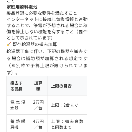
こと
家庭用燃料電池
製品登録に必要な要件を満たすこと
インターネットに接続し気象情報と連動
することで、停電が予想される場合に稼
働を停止しない機能を有すること（要件
として示されています）
既存給湯器の撤去加算
給湯器工事に伴い、下記の機器を撤去す
る場合は補助額が加算される想定です
（※別枠で予算上限が設けられていま
す）。
撤去す
加算
上限の目安
る品目
額
電気温
2万円
上限：2台まで
水器
／台
蓄熱暖
4万円
上限：撤去台数
房機
／台
と同数まで