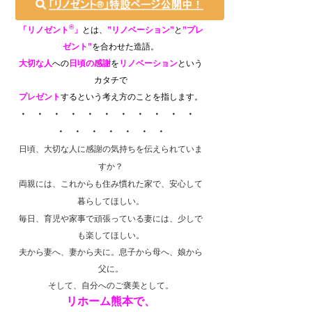
®
「リノゼント
」
とは、
”リノベーション”
と
”
プレ
ゼント”
を合わせた造語。
大切な人
への
日頃の感謝
を
リノベーション
という
カタチで
プレゼント
するという考え方のことを指します。
・ ・ ・ ・ ・ ・ ・ ・ ・ ・ ・
・ ・ ・ ・ ・ ・ ・
日頃、大切な人に感謝の気持ちを伝えられていま
すか？
両親には、これからも住み慣れた家で、安心して
暮らしてほしい。
毎日、育児や家事で頑張っている妻には、少しで
も楽してほしい。
夫から妻へ、妻から夫に。息子から母へ、娘から
父に。
そして、自分へのご褒美として。
リホーム熊本で、