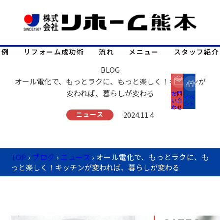
事例
リフォーム成功術
流れ
メニュー
スタッフ紹介
BLOG
オール電化で、もっとラクに、もっと楽しく！キッチンが
変われば、暮らしが変わる
お問
イベ
い合
ント
わせ
ニュース
2024.11.4
TOP
›
ブログ
›
ニュース
›
オール電化で、もっとラクに、も
っと楽しく！キッチンが変われば、暮らしが変わる