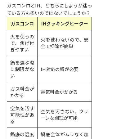
ガスコンロとIH、どちらにしようか迷っ
ている方も多いのではないでしょうか？
ガスコンロ
IH
クッキングヒーター
火を使うの
火を使わないので、安
で、焦げ付
全で掃除が簡単
きやすい
鍋を選ぶ際
に制限がな
IH対応の鍋が必要
い
ガス料金が
電気料金がかかる
かかる
空気を汚す
空気を汚さない、クリ
可能性があ
ーンな調理が可能
る
鍋底の温度
鍋底全体がムラなく加