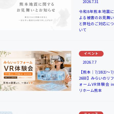
2026.7.31
令和8年熊本地震に
よる被害のお見舞い
と弊社のご対応につ
いて
イベント
2026.7.7
【熊本｜7/18㈯～7/
26㈰】みらいのリフ
ォームVR体験会 in
リホーム熊本
ニュース