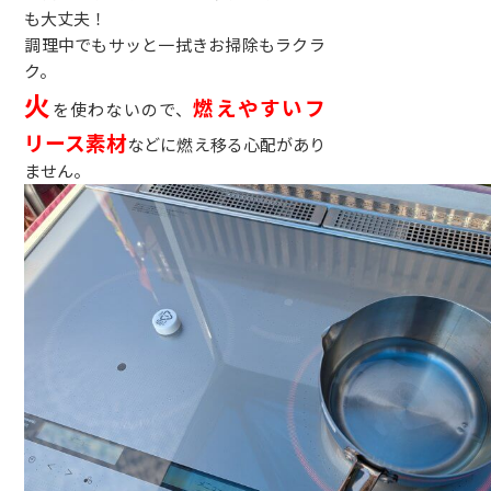
も大丈夫！
調理中でもサッと一拭きお掃除もラクラ
ク。
火
燃えやすいフ
を使わないので、
リース素材
などに燃え移る心配があり
ません。