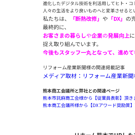
進化したデジタル技術を利活用してヒト・コ
人々の生活をより良いものへと変革させると
私たちは、
「断熱改修」
や
「DX」
の
最終的に、
お客さまの暮らし
や
企業
の
発展向上
に
捉え取り組んでいます。
今後もスタッフ一丸となって、進めて
リフォーム産業新聞様の関連掲載記事
メディア取材：リフォーム産業新聞
熊本商工会議所と弊社との関連ページ
熊本市託麻商工会様から【従業員表彰】頂き
熊本商工会議所様から【DXアワード奨励賞
リホーム熊本でUPしたす