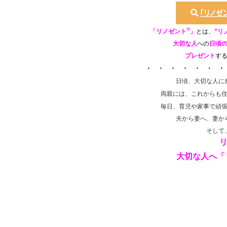
®
「リノゼント
」
とは、
”リ
大切な人
への
日頃
プレゼント
す
・ ・ ・ ・ ・ ・ ・
日頃、大切な人に
両親には、これからも
毎日、育児や家事で頑
夫から妻へ、妻か
そして
大切な人へ「