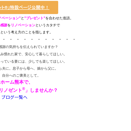
ノベーション”
と
”
プレゼント”
を合わせた造語。
の感謝
を
リノベーション
というカタチで
るという考え方のことを指します。
 ・ ・ ・ ・ ・ ・ ・ ・ ・ ・ ・
感謝の気持ちを伝えられていますか？
住み慣れた家で、安心して暮らしてほしい。
張っている妻には、少しでも楽してほしい。
ら夫に。息子から母へ、娘から父に。
、自分へのご褒美として。
リホーム熊本で、
®
リノゼント
」しませんか？
ブログ一覧へ