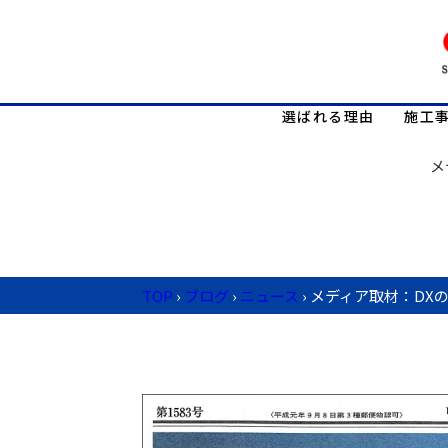
選ばれる理由
施工
メ
TOP
›
ブログ
›
ニュース
›
メディア取材：DX