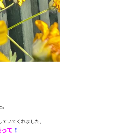
た。
していてくれました。
撮って
！