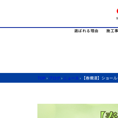
選ばれる理由
施工
TOP
›
ブログ
›
ニュース
›
【春爛漫】ショール