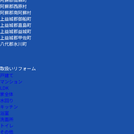
阿蘇郡西原村
阿蘇郡南阿蘇村
上益城郡御船町
上益城郡嘉島町
上益城郡益城町
上益城郡甲佐町
八代郡氷川町
取扱いリフォーム
戸建て
マンション
LDK
家全体
水回り
キッチン
浴室
洗面所
トイレ
その他