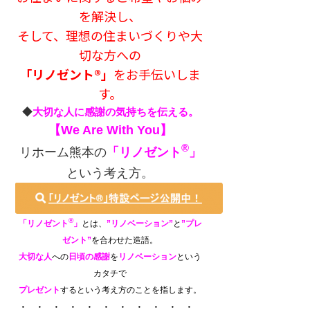
を解決し、
そして、理想の住まいづくりや大
切な方への
「リノゼント®」
をお手伝いしま
す。
◆
大切な人に感謝の気持ちを伝える。
【We Are With You】
®
リホーム熊本の
「リノゼント
」
という考え方。
®
「リノゼント
」
とは、
”リノベーション”
と
”
プレ
ゼント”
を合わせた造語。
大切な人
への
日頃の感謝
を
リノベーション
という
カタチで
プレゼント
するという考え方のことを指します。
・ ・ ・ ・ ・ ・ ・ ・ ・ ・ ・