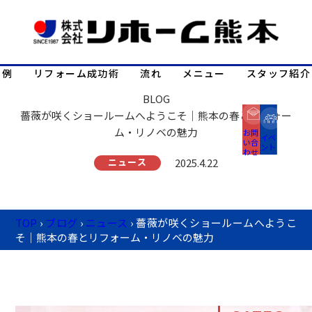
事例
リフォーム成功術
流れ
メニュー
スタッフ紹介
BLOG
薔薇が咲くショールームへようこそ｜熊本の春とリフォー
ム・リノベの魅力
お問
イベ
い合
ント
わせ
ニュース
2025.4.22
TOP
›
ブログ
›
ニュース
›
薔薇が咲くショールームへようこ
そ｜熊本の春とリフォーム・リノベの魅力