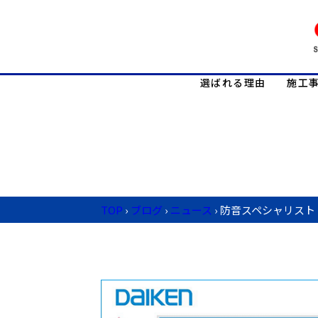
選ばれる理由
施工
TOP
›
ブログ
›
ニュース
›
防音スペシャリスト（