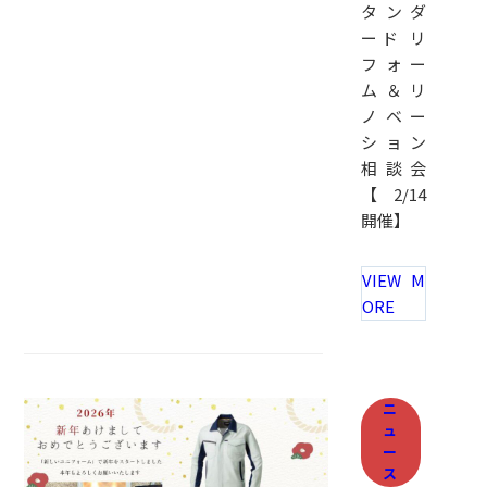
タンダ
ード リ
フォー
ム＆リ
ノベー
ション
相談会
【2/14
開催】
VIEW M
ORE
ニ
ュ
ー
ス