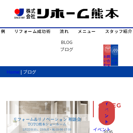
事例
リフォーム成功術
流れ
メニュー
スタッフ紹介
BLOG
ブログ
お問
イベ
い合
ント
わせ
Home
|
ブログ
イ
CATEG
ベ
ORY
ン
ト
イベント
2026.