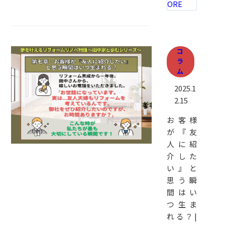
ORE
コ
ラ
ム
2025.1
2.15
お客様
が『友
人に紹
介した
い』と
思う瞬
間はい
つ生ま
れる？|