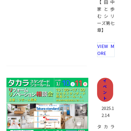
【田中
家と歩
むシリ
ーズ第七
章】
VIEW M
ORE
イ
ベ
ン
ト
2025.1
2.14
タカラ