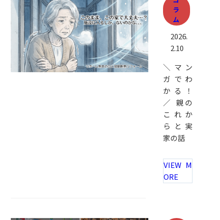
ラ
ム
2026.
2.10
＼マン
ガでわ
かる！
／ 親の
これか
らと実
家の話
VIEW M
ORE