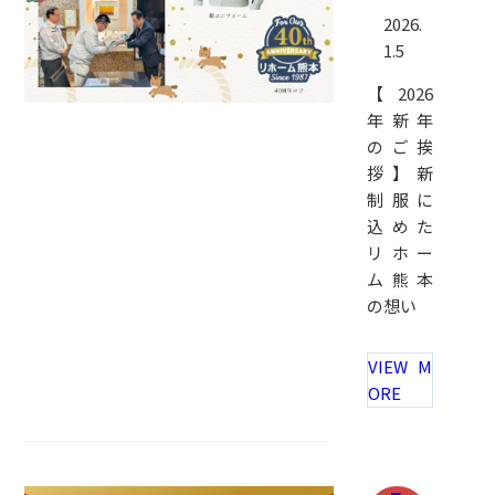
2026.
1.5
【2026
年新年
のご挨
拶】新
制服に
込めた
リホー
ム熊本
の想い
VIEW M
ORE