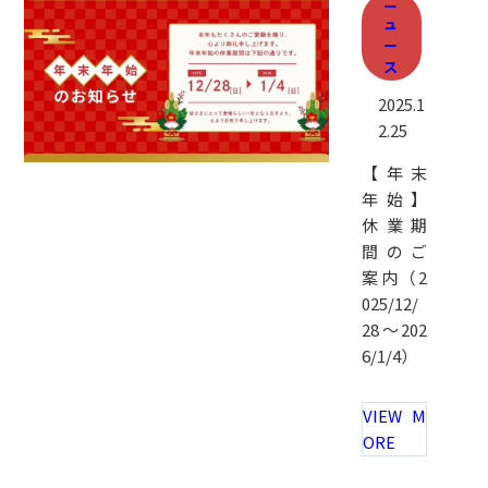
ニ
ュ
ー
ス
2025.1
2.25
【年末
年始】
休業期
間のご
案内（2
025/12/
28～202
6/1/4）
VIEW M
ORE