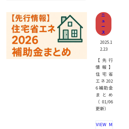
ニ
ュ
ー
ス
2025.1
2.23
【先行
情報】
住宅省
エネ202
6補助金
まとめ
（01/06
更新）
VIEW M