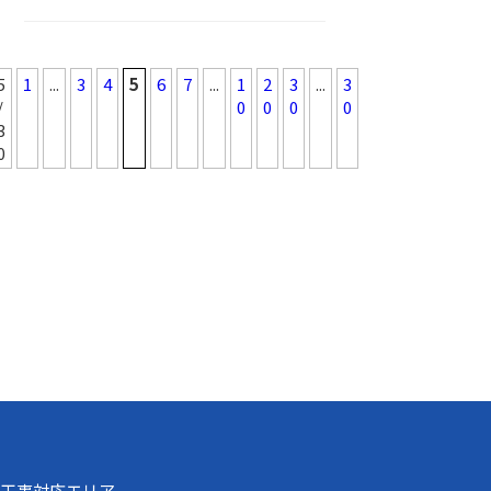
5
1
...
3
4
5
6
7
...
1
2
3
...
3
/
0
0
0
0
3
0
工事対応エリア