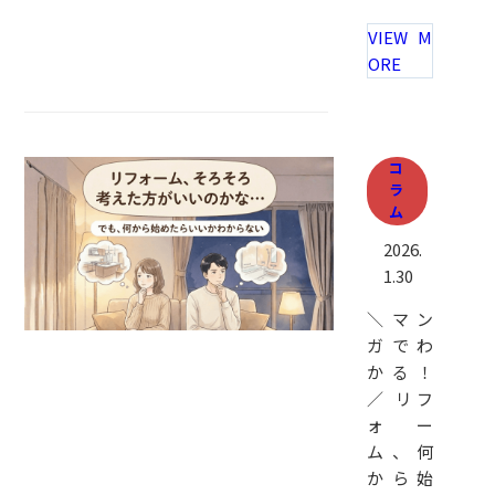
VIEW M
ORE
コ
ラ
ム
2026.
1.30
＼マン
ガでわ
かる！
／ リフ
ォー
ム、何
から始