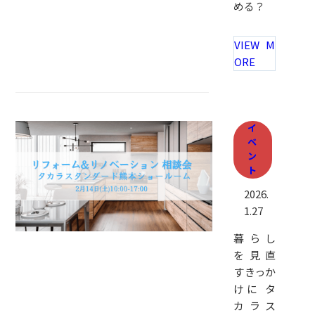
める？
VIEW M
ORE
イ
ベ
ン
ト
2026.
1.27
暮らし
を見直
すきっか
けに タ
カラス