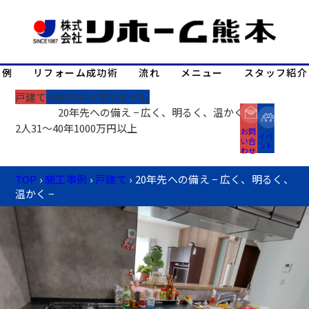
事例
リフォーム成功術
流れ
メニュー
スタッフ紹介
戸建て
水回り
キッチン
トイレ
20年先への備え − 広く、明るく、温かく −
2人
31～40年
1000万円以上
お問
イベ
い合
ント
わせ
TOP
›
施工事例
›
戸建て
›
20年先への備え − 広く、明るく、
温かく −