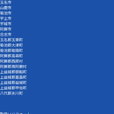
玉名市
山鹿市
菊池市
宇土市
宇城市
阿蘇市
合志市
玉名郡玉東町
菊池郡大津町
菊池郡菊陽町
阿蘇郡高森町
阿蘇郡西原村
阿蘇郡南阿蘇村
上益城郡御船町
上益城郡嘉島町
上益城郡益城町
上益城郡甲佐町
八代郡氷川町
取扱いリフォーム