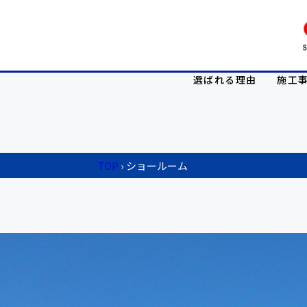
選ばれる理由
施工
TOP
›
ショールーム