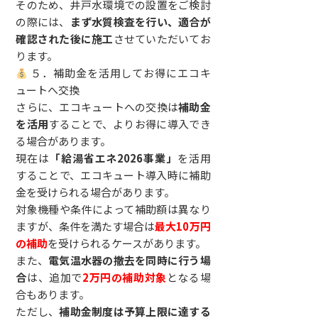
そのため、井戸水環境での設置をご検討
の際には、
まず水質検査を行い、適合が
確認された後に施工
させていただいてお
ります。
５．補助金を活用してお得にエコキ
ュートへ交換
さらに、エコキュートへの交換は
補助金
を活用
することで、よりお得に導入でき
る場合があります。
現在は
「給湯省エネ2026事業」
を活用
することで、エコキュート導入時に補助
金を受けられる場合があります。
対象機種や条件によって補助額は異なり
ますが、条件を満たす場合は
最大10万円
の補助
を受けられるケースがあります。
また、
電気温水器の撤去を同時に行う場
合
は、追加で
2万円の補助対象
となる場
合もあります。
ただし、
補助金制度は予算上限に達する