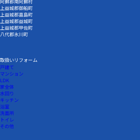
阿蘇郡南阿蘇村
上益城郡御船町
上益城郡嘉島町
上益城郡益城町
上益城郡甲佐町
八代郡氷川町
取扱いリフォーム
戸建て
マンション
LDK
家全体
水回り
キッチン
浴室
洗面所
トイレ
その他