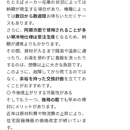
たとえばメーカー在庫の状況によっては
納期が発生する場合があり、機種によっ
ては
数日から数週間
お待ちいただくケー
スもあります。
さらに、
阿蘇方面で使用されることが多
い寒冷地仕様は受注生産
となるため、納
期が通常よりもかかります。
その間、資材が入るまで銭湯や温泉に通
ったり、お湯を使わずに食器を洗ったり
するのは、想像以上に大きな負担です。
このように、故障してから慌てるのでは
なく、
余裕を持った交換計画
を立ててお
くことがおすすめです。
◎ 今後値上がりする可能性がある
そしてもう一つ、
価格の面
でも早めの検
討にメリットがあります。
近年は原材料費や物流費の上昇により、
住宅設備機器の価格改定が続いていま
す。