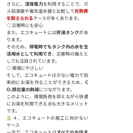
さらに、
深夜電力
を利用することで、ガ
ス給湯器や電気温水器と比較して
光熱費
を抑えられる
ケースが多くあります。
◇ 災害時にも安心
また、エコキュートには
貯湯タンク
があ
ります。
そのため、
停電時でもタンク内の水を生
活用水として利用でき
、災害時の備えと
しても注目されています。
◇ 環境にやさしい
そして、エコキュートは少ない電力で効
率的にお湯を作ることができるため、
C
O₂排出量の削減
につながります。
このように、環境負荷を抑えながら快適
にお湯を利用できる点も大きなメリット
です。
４．エコキュートの施工に向かない
ケース
一方で、エコキュートは
すべてのお住ま