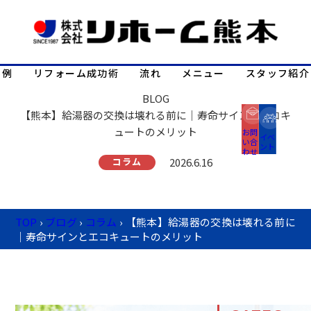
事例
リフォーム成功術
流れ
メニュー
スタッフ紹介
BLOG
【熊本】給湯器の交換は壊れる前に｜寿命サインとエコキ
ュートのメリット
お問
イベ
い合
ント
わせ
コラム
2026.6.16
TOP
›
ブログ
›
コラム
›
【熊本】給湯器の交換は壊れる前に
｜寿命サインとエコキュートのメリット