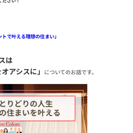
ください！
ら
ントで叶える理想の住まい」
スは
をオアシスに」
についてのお話です。