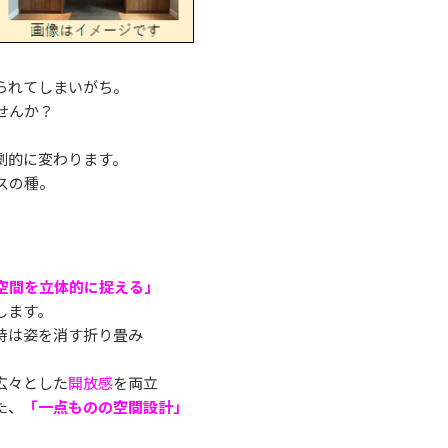
られてしまいがち。
せんか？
劇的に変わります。
スの種。
空間を立体的に捉える」
します。
時は姿を消す折り畳み
広々とした
開放感
を両立
た、
「一点ものの空間設計」