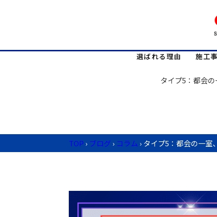
選ばれる理由
施工
タイプ5：都会
TOP
›
ブログ
›
コラム
›
タイプ5：都会の一室