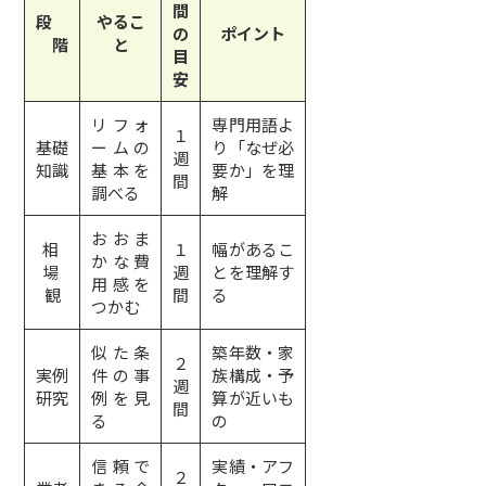
間
段
やるこ
の
ポイント
階
と
目
安
リフォ
専門用語よ
１
基礎
ームの
り「なぜ必
週
知識
基本を
要か」を理
間
調べる
解
おおま
相
１
幅があるこ
かな費
場
週
とを理解す
用感を
観
間
る
つかむ
似た条
築年数・家
２
実例
件の事
族構成・予
週
研究
例を見
算が近いも
間
る
の
信頼で
実績・アフ
２