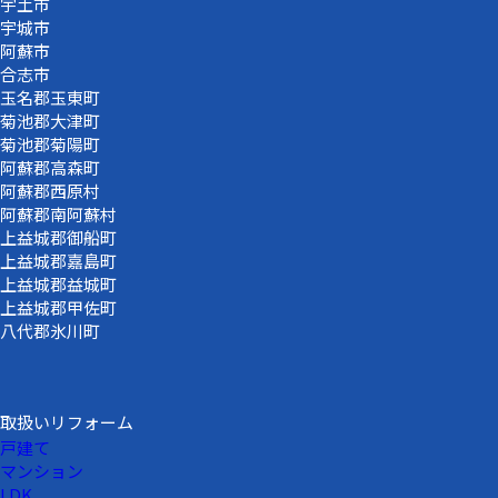
宇土市
宇城市
阿蘇市
合志市
玉名郡玉東町
菊池郡大津町
菊池郡菊陽町
阿蘇郡高森町
阿蘇郡西原村
阿蘇郡南阿蘇村
上益城郡御船町
上益城郡嘉島町
上益城郡益城町
上益城郡甲佐町
八代郡氷川町
取扱いリフォーム
戸建て
マンション
LDK