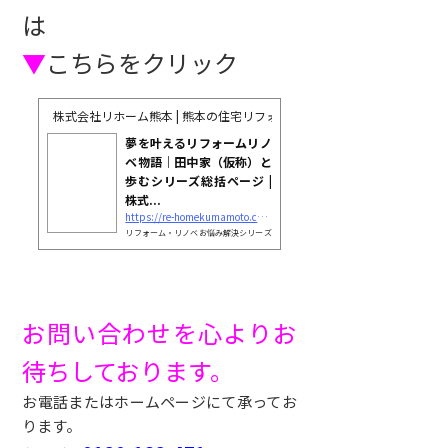
は
▼
こちらをクリック
株式会社リホーム熊本 | 熊本の住宅リフォーム・リノベーション専門店
夢を叶えるリフォームリノ
ベ物語｜田中家（仮称）と
歩むシリーズ総括ページ |
株式...
https://re-homekumamoto.com/blog/column/tanakake_soukatu/
リフォーム・リノベお悩み解決シリーズ
｜第一章～七章 わが家もそろそろリフォ
ームを考える時期かも？
お問い合わせを心よりお
待ちしております。
お電話またはホームページにて承ってお
ります。