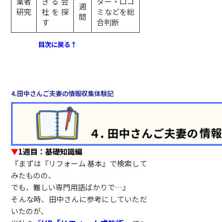
業者
きる会
ター・口コ
週
研究
社を探
ミなどを総
間
す
合判断
目次に戻る↑
4.田中さんご夫妻の情報収集体験記
▼
1週目：基礎知識編
『まずは『リフォーム 基本』で検索して
みたものの、
でも、難しい専門用語ばかりで…』
そんな時、田中さんに参考にしていただ
いたのが、