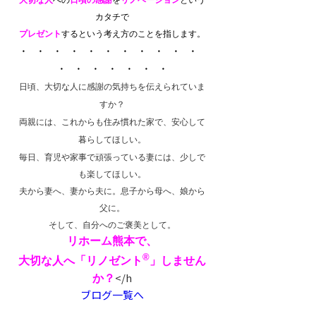
大切な人
への
日頃の感謝
を
リノベーション
という
カタチで
プレゼント
するという考え方のことを指します。
・ ・ ・ ・ ・ ・ ・ ・ ・ ・ ・
・ ・ ・ ・ ・ ・ ・
日頃、大切な人に感謝の気持ちを伝えられていま
すか？
両親には、これからも住み慣れた家で、安心して
暮らしてほしい。
毎日、育児や家事で頑張っている妻には、少しで
も楽してほしい。
夫から妻へ、妻から夫に。息子から母へ、娘から
父に。
そして、自分へのご褒美として。
リホーム熊本で、
®
大切な人へ「リノゼント
」しません
</h
か？
ブログ一覧へ