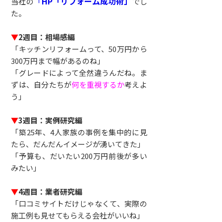
「
HP「リフォーム成功術」
当社の
でし
た。
▼
2週目：相場感編
「キッチンリフォームって、50万円から
300万円まで幅があるのね」
「グレードによって全然違うんだね。ま
ずは、自分たちが
何を重視するか
考えよ
う」
▼
3週目：実例研究編
「築25年、4人家族の事例を集中的に見
たら、だんだんイメージが湧いてきた」
「予算も、だいたい200万円前後が多い
みたい」
▼
4週目：業者研究編
「口コミサイトだけじゃなくて、実際の
施工例も見せてもらえる会社がいいね」