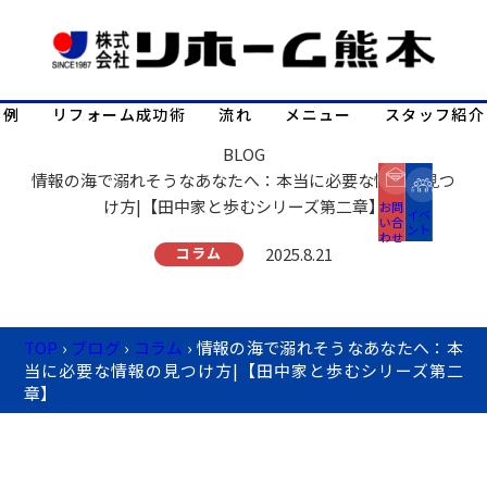
事例
リフォーム成功術
流れ
メニュー
スタッフ紹介
BLOG
情報の海で溺れそうなあなたへ：本当に必要な情報の見つ
け方|【田中家と歩むシリーズ第二章】
お問
イベ
い合
ント
わせ
コラム
2025.8.21
TOP
›
ブログ
›
コラム
›
情報の海で溺れそうなあなたへ：本
当に必要な情報の見つけ方|【田中家と歩むシリーズ第二
章】