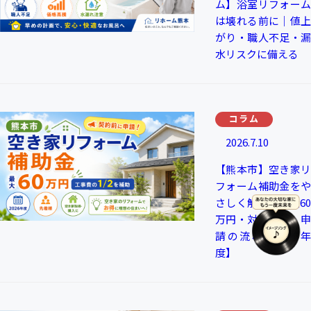
ム】浴室リフォーム
は壊れる前に｜値上
がり・職人不足・漏
水リスクに備える
コラム
2026.7.10
【熊本市】空き家リ
フォーム補助金をや
さしく解説｜最大60
万円・対象条件・申
請の流れ【2026年
度】