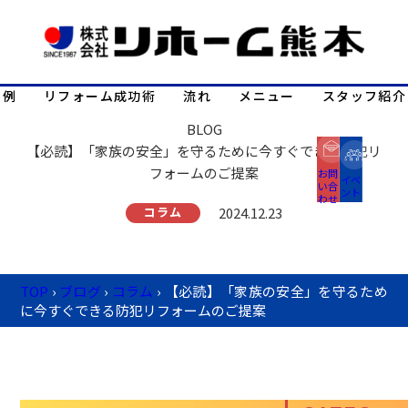
事例
リフォーム成功術
流れ
メニュー
スタッフ紹介
BLOG
【必読】「家族の安全」を守るために今すぐできる防犯リ
フォームのご提案
お問
イベ
い合
ント
わせ
コラム
2024.12.23
TOP
›
ブログ
›
コラム
›
【必読】「家族の安全」を守るため
に今すぐできる防犯リフォームのご提案