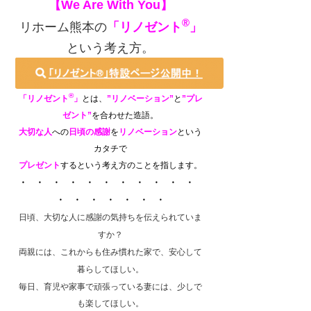
【We Are With You】
®
リホーム熊本の
「リノゼント
」
という考え方。
®
「リノゼント
」
とは、
”リノベーション”
と
”
プレ
ゼント”
を合わせた造語。
大切な人
への
日頃の感謝
を
リノベーション
という
カタチで
プレゼント
するという考え方のことを指します。
・ ・ ・ ・ ・ ・ ・ ・ ・ ・ ・
・ ・ ・ ・ ・ ・ ・
日頃、大切な人に感謝の気持ちを伝えられていま
すか？
両親には、これからも住み慣れた家で、安心して
暮らしてほしい。
毎日、育児や家事で頑張っている妻には、少しで
も楽してほしい。